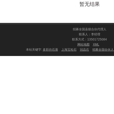
暂无结果
招募全国县级合伙代理人
联系人：李经理
联系方式：13501725084
网站地图
XML
本站关键字:
多彩仿石漆
上海宝粒石
冠晶石
招募全国合伙人